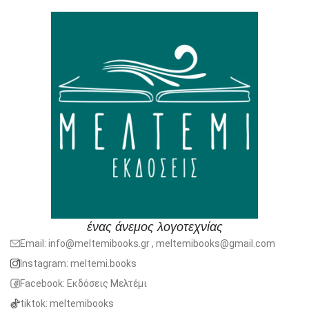
ένας άνεμος λογοτεχνίας
Email: info@meltemibooks.gr , meltemibooks@gmail.com
Instagram: meltemi.books
Facebook: Εκδόσεις Μελτέμι
tiktok: meltemibooks