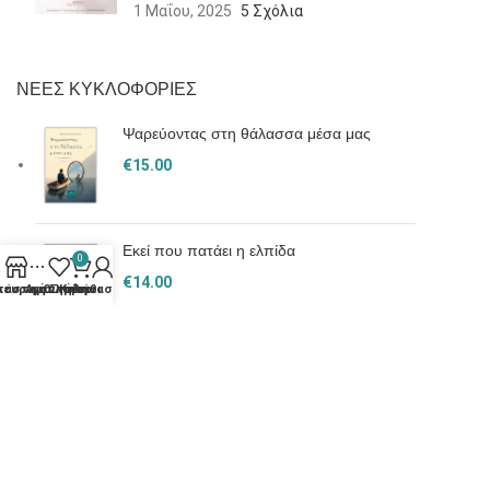
1 Μαΐου, 2025
5 Σχόλια
ΝΕΕΣ ΚΥΚΛΟΦΟΡΙΕΣ
Ψαρεύοντας στη θάλασσα μέσα μας
€
15.00
Εκεί που πατάει η ελπίδα
0
€
14.00
τάστημα
λευρική Στήλη
Αγαπημένα
Ο λογαριασμός μου
Καλάθι
Ο κόσμος των νάνων : Η πτώση των θεών
€
14.00
Η ορχήστρα των συναισθημάτων