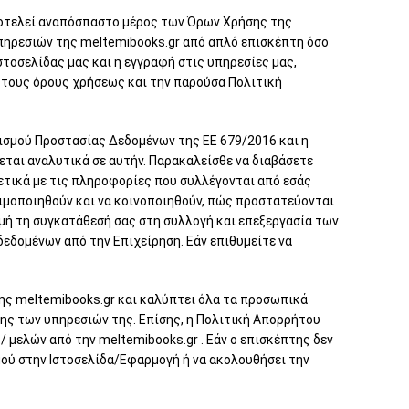
ποτελεί αναπόσπαστο μέρος των Όρων Χρήσης της
πηρεσιών της meltemibooks.gr από απλό επισκέπτη όσο
τοσελίδας μας και η εγγραφή στις υπηρεσίες μας,
 τους όρους χρήσεως και την παρούσα Πολιτική
ισμού Προστασίας Δεδομένων της ΕΕ 679/2016 και η
ται αναλυτικά σε αυτήν. Παρακαλείσθε να διαβάσετε
τικά με τις πληροφορίες που συλλέγονται από εσάς
ιμοποιηθούν και να κοινοποιηθούν, πώς προστατεύονται
γμή τη συγκατάθεσή σας στη συλλογή και επεξεργασία των
εδομένων από την Επιχείρηση. Εάν επιθυμείτε να
της meltemibooks.gr και καλύπτει όλα τα προσωπικά
σης των υπηρεσιών της. Επίσης, η Πολιτική Απορρήτου
 μελών από την meltemibooks.gr . Εάν ο επισκέπτης δεν
μού στην Ιστοσελίδα/Εφαρμογή ή να ακολουθήσει την