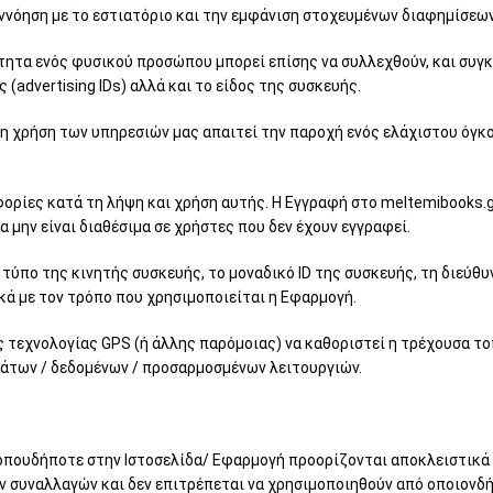
εννόηση με το εστιατόριο και την εμφάνιση στοχευμένων διαφημίσεω
τητα ενός φυσικού προσώπου μπορεί επίσης να συλλεχθούν, και συγκ
(advertising IDs) αλλά και το είδος της συσκευής.
αι η χρήση των υπηρεσιών μας απαιτεί την παροχή ενός ελάχιστου ό
ορίες κατά τη λήψη και χρήση αυτής. Η Εγγραφή στο meltemibooks.gr
 μην είναι διαθέσιμα σε χρήστες που δεν έχουν εγγραφεί.
 τύπο της κινητής συσκευής, το μοναδικό ID της συσκευής, τη διεύθυ
ά με τον τρόπο που χρησιμοποιείται η Εφαρμογή.
ς τεχνολογίας GPS (ή άλλης παρόμοιας) να καθοριστεί η τρέχουσα τ
μάτων / δεδομένων / προσαρμοσμένων λειτουργιών.
οπουδήποτε στην Ιστοσελίδα/ Εφαρμογή προορίζονται αποκλειστικά κ
συναλλαγών και δεν επιτρέπεται να χρησιμοποιηθούν από οποιονδήπο