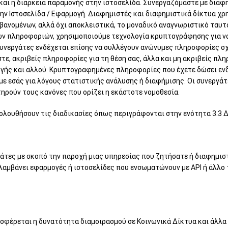
ι η διάρκεια παραμονής στην ιστοσελίδα. Συνεργαζόμαστε με διαφημ
ην Ιστοσελίδα / Εφαρμογή. Διαφημιστές και διαφημιστικά δίκτυα χ
βανομένων, αλλά όχι αποκλειστικά, το μοναδικό αναγνωριστικό ταυτ
ων πληροφοριών, χρησιμοποιούμε τεχνολογία κρυπτογράφησης για να
νεργάτες ενδέχεται επίσης να συλλέγουν ανώνυμες πληροφορίες σχε
τε, ακριβείς πληροφορίες για τη θέση σας, άλλα και μη ακριβείς πλ
γής και αλλού. Κρυπτογραφημένες πληροφορίες που έχετε δώσει ενδ
με εσάς για λόγους στατιστικής ανάλυσης ή διαφήμισης. Οι συνεργά
ηρούν τους κανόνες που ορίζει η εκάστοτε νομοθεσία.
κολουθήσουν τις διαδικασίες όπως περιγράφονται στην ενότητα 3.3 
γάτες με σκοπό την παροχή μιας υπηρεσίας που ζητήσατε ή διαφημι
μβάνει εφαρμογές ή ιστοσελίδες που ενσωματώνουν με API ή άλλο τρ
σφέρεται η δυνατότητα διαμοιρασμού σε Κοινωνικά Δίκτυα και άλλα 