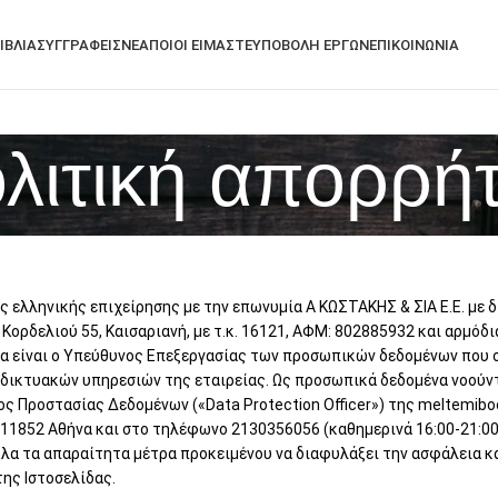
ΙΒΛΙΑ
ΣΥΓΓΡΑΦΕΙΣ
ΝΕΑ
ΠΟΙΟΙ ΕΙΜΑΣΤΕ
ΥΠΟΒΟΛΗ ΕΡΓΩΝ
ΕΠΙΚΟΙΝΩΝΙΑ
λιτική απορρή
ς ελληνικής επιχείρησης με την επωνυμία Α ΚΩΣΤΑΚΗΣ & ΣΙΑ Ε.Ε. με δ
Κορδελιού 55, Καισαριανή, με τ.κ. 16121, ΑΦΜ: 802885932 και αρμόδ
οία είναι ο Υπεύθυνος Επεξεργασίας των προσωπικών δεδομένων που 
αδικτυακών υπηρεσιών της εταιρείας. Ως προσωπικά δεδομένα νοούντ
ς Προστασίας Δεδομένων («Data Protection Officer») της meltemiboo
11852 Αθήνα και στο τηλέφωνο 2130356056 (καθημερινά 16:00-21:00
 όλα τα απαραίτητα μέτρα προκειμένου να διαφυλάξει την ασφάλεια
ης Ιστοσελίδας.