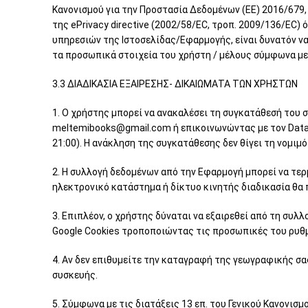
Κανονισμού για την Προστασία Δεδομένων (ΕΕ) 2016/679
της ePrivacy directive (2002/58/EC, τροπ. 2009/136/EC
υπηρεσιών της Ιστοσελίδας/Εφαρμογής, είναι δυνατόν να
τα προσωπικά στοιχεία του χρήστη / μέλους σύμφωνα με
3.3 ΔΙΑΔΙΚΑΣΙΑ ΕΞΑΙΡΕΣΗΣ- ΔΙΚΑΙΩΜΑΤΑ ΤΩΝ ΧΡΗΣΤΩΝ
1. Ο χρήστης μπορεί να ανακαλέσει τη συγκατάθεσή του
meltemibooks@gmail.com ή επικοινωνώντας με τον Data 
21:00). Η ανάκληση της συγκατάθεσης δεν θίγει τη νομι
2. Η συλλογή δεδομένων από την Εφαρμογή μπορεί να τερ
ηλεκτρονικό κατάστημα ή δίκτυο κινητής διαδικασία θα 
3. Επιπλέον, ο χρήστης δύναται να εξαιρεθεί από τη συλλ
Google Cookies τροποποιώντας τις προσωπικές του ρυθμί
4. Αν δεν επιθυμείτε την καταγραφή της γεωγραφικής σα
συσκευής.
5. Σύμφωνα με τις διατάξεις 13 επ. του Γενικού Κανονι