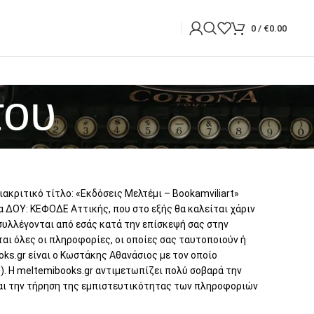
0
/
€
0.00
του
ιακριτικό τίτλο: «Εκδόσεις Μελτέμι – Bookamviliart»
ια ΔΟΥ: ΚΕΦΟΔΕ Αττικής, που στο εξής θα καλείται χάριν
συλλέγονται από εσάς κατά την επίσκεψή σας στην
αι όλες οι πληροφορίες, οι οποίες σας ταυτοποιούν ή
ks.gr είναι ο Κωστάκης Αθανάσιος με τον οποίο
). Η meltemibooks.gr αντιμετωπίζει πολύ σοβαρά την
 και την τήρηση της εμπιστευτικότητας των πληροφοριών