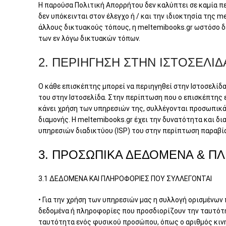
Η παρούσα Πολιτική Απορρήτου δεν καλύπτει σε καμία 
δεν υπόκεινται στον έλεγχο ή / και την ιδιοκτησία της m
άλλους δικτυακούς τόπους, η meltemibooks.gr ωστόσο δ
των εν λόγω δικτυακών τόπων.
2. ΠΕΡΙΗΓΗΣΗ ΣΤΗΝ ΙΣΤΟΣΕΛΙΔ
Ο κάθε επισκέπτης μπορεί να περιηγηθεί στην Ιστοσελί
του στην Ιστοσελίδα. Στην περίπτωση που ο επισκέπτης ε
κάνει χρήση των υπηρεσιών της, συλλέγονται προσωπικά 
διαμονής. Η meltemibooks.gr έχει την δυνατότητα και δια
υπηρεσιών διαδικτύου (ISP) του στην περίπτωση παραβ
3. ΠΡΟΣΩΠΙΚΑ ΔΕΔΟΜΕΝΑ & ΠΛ
3.1 ΔΕΔΟΜΕΝΑ ΚΑΙ ΠΛΗΡΟΦΟΡΙΕΣ ΠΟΥ ΣΥΛΛΕΓΟΝΤΑΙ
• Για την χρήση των υπηρεσιών μας η συλλογή ορισμένω
δεδομένα ή πληροφορίες που προσδιορίζουν την ταυτότητ
ταυτότητα ενός φυσικού προσώπου, όπως ο αριθμός κινη