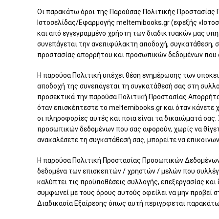
Οι παρακάτω όροι της Παρούσας Πολιτικής Προστασίας 
Ιστοσελίδας/Εφαρμογής meltemibooks.gr (εφεξής «Ιστοσ
και από εγγεγραμμένο χρήστη των διαδικτυακών μας υπηρ
συνεπάγεται την ανεπιφύλακτη αποδοχή, συγκατάθεση, σ
προστασίας απορρήτου και προσωπικών δεδομένων που 
Η παρούσα Πολιτική υπέχει θέση ενημέρωσης των υποκει
αποδοχή της συνεπάγεται τη συγκατάθεσή σας στη συλλο
προσεκτικά την παρούσα Πολιτική Προστασίας Απορρήτο
όταν επισκέπτεστε το meltemibooks.gr και όταν κάνετε
οι πληροφορίες αυτές και ποια είναι τα δικαιώματά σας
προσωπικών δεδομένων που σας αφορούν, χωρίς να θίγετ
ανακαλέσετε τη συγκατάθεσή σας, μπορείτε να επικοινωνή
Η παρούσα Πολιτική Προστασίας Προσωπικών Δεδομένων έχ
δεδομένα των επισκεπτών / χρηστών / μελών που συλλέγο
καλύπτει τις προϋποθέσεις συλλογής, επεξεργασίας και 
συμφωνεί με τους όρους αυτούς οφείλει να μην προβεί σ
Διαδικασία Εξαίρεσης όπως αυτή περιγρφεται παρακάτω