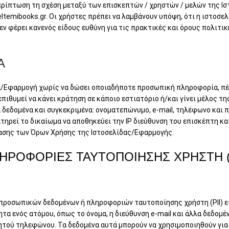
περίπτωση τη σχέση μεταξύ των επισκεπτών / χρηστών / μελών της 
eltemibooks.gr. Οι χρήστες πρέπει να λαμβάνουν υπόψη, ότι η ιστοσε
εν φέρει κανενός είδους ευθύνη για τις πρακτικές και όρους πολιτ
Α
δα/Εφαρμογή χωρίς να δώσει οποιαδήποτε προσωπική πληροφορία, π
πιθυμεί να κάνει κράτηση σε κάποιο εστιατόριο ή/και γίνει μέλος τ
δεδομένα και συγκεκριμένα: ονοματεπώνυμο, e-mail, τηλέφωνο και π
τηρεί το δικαίωμα να αποθηκεύει την IP διεύθυνση του επισκέπτη και,
ίασης των Όρων Χρήσης της Ιστοσελίδας/Εφαρμογής.
ΗΡΟΦΟΡΙΕΣ ΤΑΥΤΟΠΟΙΗΣΗΣ ΧΡΗΣΤΗ (P
ν προσωπικών δεδομένων ή πληροφοριών ταυτοποίησης χρήστη (PII) 
α ενός ατόμου, όπως το όνομα, η διεύθυνση e-mail και άλλα δεδομέν
τού τηλεφώνου. Τα δεδομένα αυτά μπορούν να χρησιμοποιηθούν για 