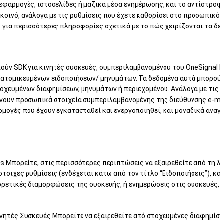
 εφαρμογές, ιστοσελίδες ή μαζικά μέσα ενημέρωσης, και το αντίστρο
κοινό, ανάλογα με τις ρυθμίσεις που έχετε καθορίσει στο προσωπικ
ια περισσότερες πληροφορίες σχετικά με το πώς χειρίζονται τα δε
ιούν SDK για κινητές συσκευές, συμπεριλαμβανομένου του OneSignal
ξατομικευμένων ειδοποιήσεων/ μηνυμάτων. Τα δεδομένα αυτά μπορού
οχευμένων διαφημίσεων, μηνυμάτων ή περιεχομένου. Ανάλογα με τις 
άνουν προσωπικά στοιχεία συμπεριλαμβανομένης της διεύθυνσης e-ma
ρμογές που έχουν εγκατασταθεί και ενεργοποιηθεί, και μοναδικά αν
ions Μπορείτε, στις περισσότερες περιπτώσεις να εξαιρεθείτε από τ
στοιχες ρυθμίσεις (ενδέχεται κάτω από τον τίτλο “Ειδοποιήσεις”), κ
ορετικές διαμορφώσεις της συσκευής, ή ενημερώσεις στις συσκευές,
ινητές Συσκευές Μπορείτε να εξαιρεθείτε από στοχευμένες διαφημίσ