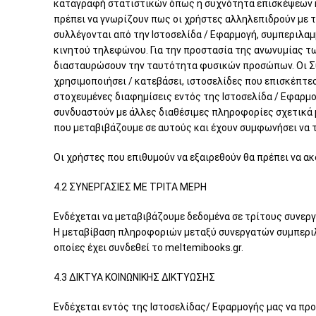
καταγραφή στατιστικών όπως η συχνότητα επισκέψεων κα
πρέπει να γνωρίζουν πως οι χρήστες αλληλεπιδρούν με τ
συλλέγονται από την Ιστοσελίδα / Εφαρμογή, συμπεριλαμ
κινητού τηλεφώνου. Για την προστασία της ανωνυμίας τ
διασταυρώσουν την ταυτότητα φυσικών προσώπων. Οι Συ
χρησιμοποιήσει / κατεβάσει, ιστοσελίδες που επισκέπτεσ
στοχευμένες διαφημίσεις εντός της Ιστοσελίδα / Εφαρμο
συνδυαστούν με άλλες διαθέσιμες πληροφορίες σχετικά 
που μεταβιβάζουμε σε αυτούς και έχουν συμφωνήσει να τ
Οι χρήστες που επιθυμούν να εξαιρεθούν θα πρέπει να α
4.2 ΣΥΝΕΡΓΑΣΙΕΣ ΜΕ ΤΡΙΤΑ ΜΕΡΗ
Ενδέχεται να μεταβιβάζουμε δεδομένα σε τρίτους συνερ
Η μεταβίβαση πληροφοριών μεταξύ συνεργατών συμπεριλα
οποίες έχει συνδεθεί το meltemibooks.gr.
4.3 ΔΙΚΤΥΑ ΚΟΙΝΩΝΙΚΗΣ ΔΙΚΤΥΩΣΗΣ
Ενδέχεται εντός της Ιστοσελίδας/ Εφαρμογής μας να προ