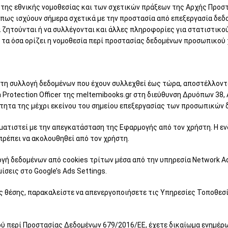
, της εθνικής νομοθεσίας και των σχετικών πράξεων της Αρχής Προ
) όπως ισχύουν σήμερα σχετικά με την προστασία από επεξεργασία δ
 ζητούνται ή να συλλέγονται και άλλες πληροφορίες για στατιστικο
 τα όσα ορίζει η νομοθεσία περί προστασίας δεδομένων προσωπικού
 στη συλλογή δεδομένων που έχουν συλλεχθεί έως τώρα, αποστέλλον
Protection Officer της meltemibooks.gr στη διεύθυνση Δρυόπων 38,
μότητα της μέχρι εκείνου του σημείου επεξεργασίας των προσωπικών 
ματιστεί με την απεγκατάσταση της Εφαρμογής από τον χρήστη. Η εν
πρέπει να ακολουθηθεί από τον χρήστη.
ογή δεδομένων από cookies τρίτων μέσα από την υπηρεσία Network Adv
σεις στο Google’s Ads Settings.
ς θέσης, παρακαλείστε να απενεργοποιήσετε τις Υπηρεσίες Τοποθεσία
σμού περί Προστασίας Δεδομένων 679/2016/ΕΕ, έχετε δικαίωμα ενημέ