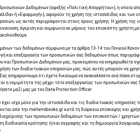
Προσωπικών Δεδομένων (εφεξής «Πολιτική Απορρήτου»), η οποία α
ελίδα» ή «Εφαρμογή»), αφορούν τη χρήση της ιστοσελίδας και των υ
εσιών, ως αυτές περιγράφονται στους όρους χρήσης. Η χρήση της ισ
υναίνεση, έγκριση και συμφωνία εκ μέρους του επισκέπτη-χρήστη με
ακολουθούμε.
μένων των δεδομένων σύμφωνα με τα άρθρα 13-14 του Γενικού Κανον
γή και επεξεργασία των προσωπικών σας δεδομένων όπως περιγράφε
υ και Προσωπικών Δεδομένων μας, προκειμένου να ενημερωθείτε σχε
 χρήση των διαδικτυακών υπηρεσιών μας, πώς αυτές μπορούν να χρησ
. Σας ενημερώνουμε ότι έχετε δικαίωμα να ανακαλέσετε ανά πάσα στι
αι η νομιμότητα της μέχρι τότε επεξεργασίας των προσωπικών σας δ
σετε μαζί μας με τον Data Protection Officer
ει ισχύ μόνο για την ιστοσελίδα και τις διαδικτυακές υπηρεσίες 
νται από την meltemibooks.gr κατά τη διάρκεια επίσκεψης και χρή
διαχείρισης των προσωπικών δεδομένων των επισκεπτών / χρηστών /
τη διαδικασία κράτησης ή/και εγγραφής και τη δημιουργία λογαριασ
.