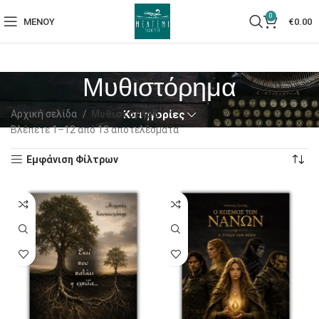
0
ΜΕΝΟΎ
€
0.00
Μυθιστόρημα
Αρχική σελίδα
Μυθιστόρημα
Κατηγορίες
Βλέπετε 1–12 από 13 αποτελέσματα
Εμφάνιση Φίλτρων