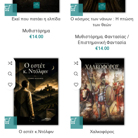
Εκεί που πατάει η ελπίδα
Ο κόσμος των νάνων : Η πτώση
των θεών
Μυθιστόρημα
€
14.00
Μυθιστόρημα
,
Φαντασίας /
Επιστημονική Φαντασία
€
14.00
O εστέτ κ.Ντόλφιν
Χαλκοφόρος