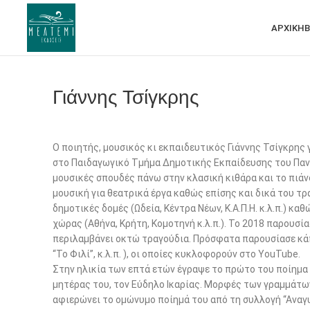
ΑΡΧΙΚΗ
Β
Γιάννης Τσίγκρης
Ο ποιητής, μουσικός κι εκπαιδευτικός Γιάννης Τσίγκρης
στο Παιδαγωγικό Τμήμα Δημοτικής Εκπαίδευσης του Πανε
μουσικές σπουδές πάνω στην κλασική κιθάρα και το πιάν
μουσική για θεατρικά έργα καθώς επίσης και δικά του τ
δημοτικές δομές (Ωδεία, Κέντρα Νέων, Κ.Α.Π.Η. κ.λ.π.) 
χώρας (Αθήνα, Κρήτη, Κομοτηνή κ.λ.π.). Το 2018 παρουσί
περιλαμβάνει οκτώ τραγούδια. Πρόσφατα παρουσίασε κάπο
“Το Φιλί”, κ.λ.π. ), οι οποίες κυκλοφορούν στο YouTube.
Στην ηλικία των επτά ετών έγραψε το πρώτο του ποίημα μ
μητέρας του, τον Εύδηλο Ικαρίας. Μορφές των γραμμάτων 
αφιερώνει το ομώνυμο ποίημά του από τη συλλογή “Αναγυ