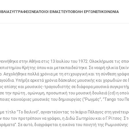
ΙΒΛΙΑ
ΣΥΓΓΡΑΦΕΙΣ
ΝΕΑ
ΠΟΙΟΙ ΕΙΜΑΣΤΕ
ΥΠΟΒΟΛΗ ΕΡΓΩΝ
ΕΠΙΚΟΙΝΩΝΙΑ
 γεννήθηκε στην Αθήνα στις 13 Ιουλίου του 1972. Ολοκλήρωσε τις σπ
πιστημίου Κρήτης όπου και μετεκπαιδεύτηκε. Σε νεαρή ηλικία ξεκίν
ο. Ασχολήθηκε πολλά χρόνια με τη στιχουργική και τη σύνθεση γράφ
ραγούδια. Υπήρξε αρκετά χρόνια δάσκαλος μουσικής και χορωδιών σε
καθώς επίσης και μουσικός-τραγουδιστής σε διάφορα μουσικά συγκροτ
ασε την πρώτη , ομώνυμη, προσωπική του μουσική δουλειά (cd) η οποί
ιες καινούριες μουσικές του δημιουργίες (“Ρωγμές”, “Tango του Πε
ε τίτλο “Το δειλινό”, αγναντεύοντας το Ικάριο Πέλαγος στη γενέτειρ
που τον προτρέπουν να γράφει, η Διδώ Σωτηρίου και ο Γ. Ρίτσος. Στ
ρέματα”. Σε αυτό, διαγράφεται η εικόνα του ποιητή της Ρωμιοσύνης 