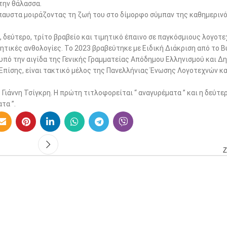
την θάλασσα.
άπαυστα μοιράζοντας τη ζωή του στο δίμορφο σύμπαν της καθημεριν
, δεύτερο, τρίτο βραβείο και τιμητικό έπαινο σε παγκόσμιους λογοτ
ητικές ανθολογίες. Το 2023 βραβεύτηκε με Ειδική Διάκριση από το B
υπό την αιγίδα της Γενικής Γραμματείας Απόδημου Ελληνισμού και Δ
πίσης, είναι τακτικό μέλος της Πανελλήνιας Ένωσης Λογοτεχνών κα
Γιάννη Τσίγκρη. Η πρώτη τιτλοφορείται “ αναγυρέματα ” και η δεύτερ
τα ”.
Ζ