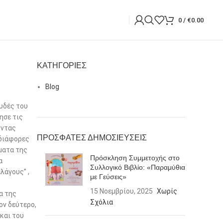
0
/
€
0.00
KΑΤΗΓΟΡΊΕΣ
Blog
ουδές του
ησε τις
οντας
ΠΡΟΣΦΑΤΕΣ ΔΗΜΟΣΙΕΥΣΕΙΣ
 διάφορες
ήματα της
Πρόσκληση Συμμετοχής στο
α
Συλλογικό Βιβλίο: «Παραμύθια
λάγους” ,
με Γεύσεις»
15 Νοεμβρίου, 2025
Χωρίς
α της
Σχόλια
ον δεύτερο,
και του