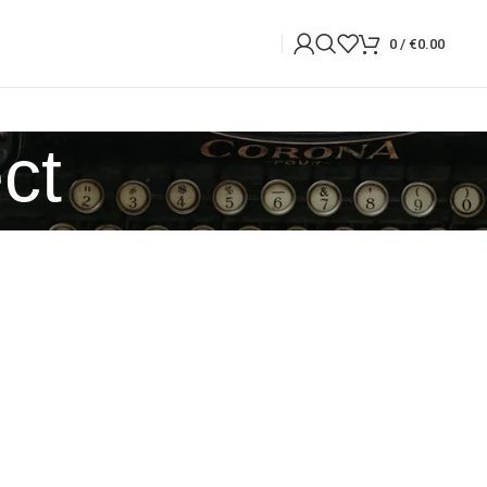
0
/
€
0.00
ct