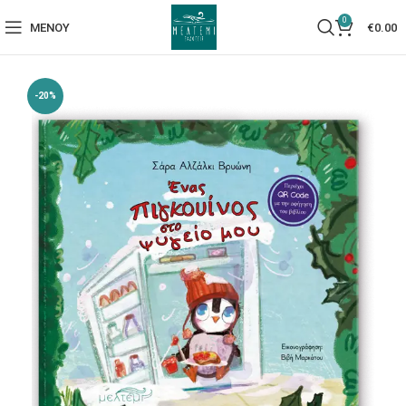
0
ΜΕΝΟΎ
€
0.00
-20%