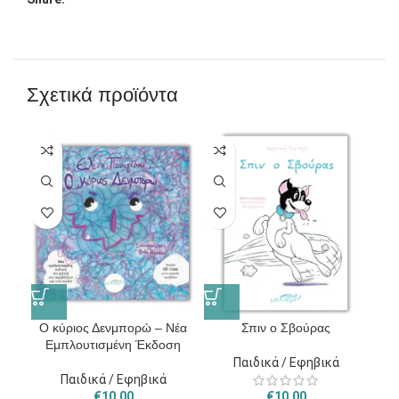
Σχετικά προϊόντα
Ο κύριος Δενμπορώ – Νέα
Σπιν ο Σβούρας
Τ
Εμπλουτισμένη Έκδοση
Παιδικά / Εφηβικά
Παιδικά / Εφηβικά
€
10.00
€
10.00