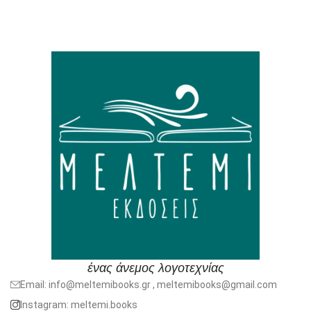
ένας άνεμος λογοτεχνίας
Email: info@meltemibooks.gr , meltemibooks@gmail.com
Instagram: meltemi.books