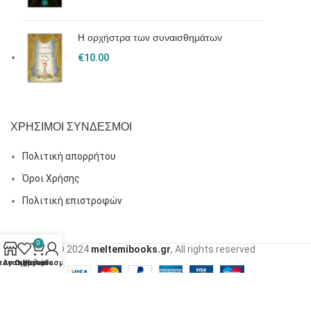
Η ορχήστρα των συναισθημάτων
€
10.00
ΧΡΗΣΙΜΟΙ ΣΥΝΔΕΣΜΟΙ
Πολιτική απορρήτου
Όροι Χρήσης
Πολιτική επιστροφών
0
© 2024
meltemibooks.gr
, All rights reserved
τάστημα
Αγαπημένα
Ο λογαριασμός μου
Καλάθι