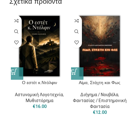
Σχετικά προϊόντα
O εστέτ κ.Ντόλφιν
Αίμα, Στάχτη και Φως
Αστυνομική Λογοτεχνία
,
Διήγημα / Νουβέλα
,
Μυθιστόρημα
Φαντασίας / Επιστημονική
Α
€
16.00
Φαντασία
€
12.00