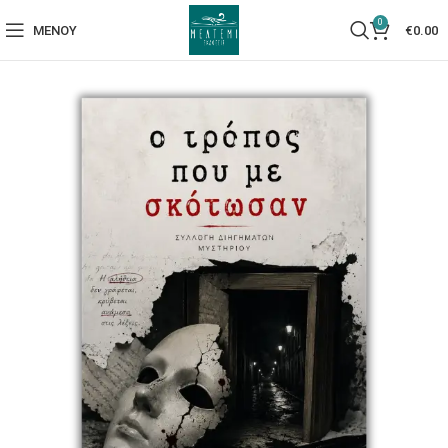
0
ΜΕΝΟΎ
€
0.00