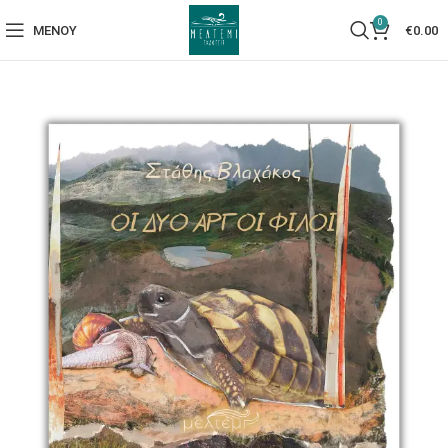
0
ΜΕΝΟΎ
€
0.00