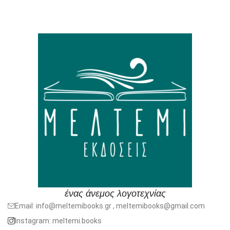
ένας άνεμος λογοτεχνίας
Email: info@meltemibooks.gr , meltemibooks@gmail.com
Instagram: meltemi.books