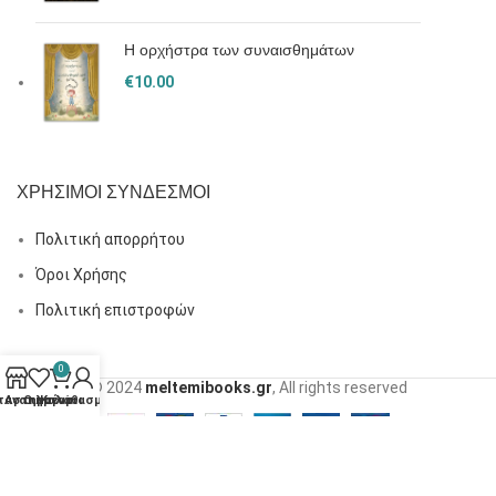
Η ορχήστρα των συναισθημάτων
€
10.00
ΧΡΗΣΙΜΟΙ ΣΥΝΔΕΣΜΟΙ
Πολιτική απορρήτου
Όροι Χρήσης
Πολιτική επιστροφών
0
© 2024
meltemibooks.gr
, All rights reserved
τάστημα
Αγαπημένα
Ο λογαριασμός μου
Καλάθι